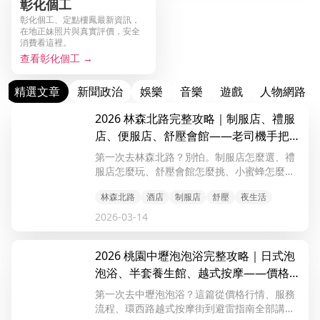
彰化個工
彰化個工、定點樓鳳最新資訊，
在地正妹照片與真實評價，安全
消費看這裡。
查看彰化個工 →
精選文章
新聞政治
娛樂
音樂
遊戲
人物網路
2026 林森北路完整攻略｜制服店、禮服
店、便服店、舒壓會館——老司機手把手
帶你走一遍
第一次去林森北路？別怕。制服店怎麼選、禮
服店怎麼玩、舒壓會館怎麼挑、小蜜蜂怎麼閃
——這篇從頭到尾講清楚，看完直接出發。
林森北路
酒店
制服店
舒壓
夜生活
2026-03-14
2026 桃園中壢泡泡浴完整攻略｜日式泡
泡浴、半套養生館、越式按摩——價格流
程避雷一篇搞定
第一次去中壢泡泡浴？這篇從價格行情、服務
流程、環西路越式按摩街到避雷指南全部講清