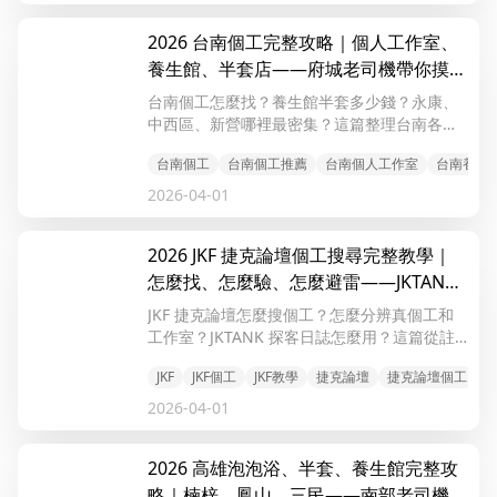
2026 台南個工完整攻略｜個人工作室、
養生館、半套店——府城老司機帶你摸透
行情
台南個工怎麼找？養生館半套多少錢？永康、
中西區、新營哪裡最密集？這篇整理台南各區
個人工作室行情、養生館價格、避雷指南，從
台南個工
台南個工推薦
台南個人工作室
台南養生
市區到鄉鎮全覆蓋，第一次去也不怕踩雷。
2026-04-01
2026 JKF 捷克論壇個工搜尋完整教學｜
怎麼找、怎麼驗、怎麼避雷——JKTANK
探客日誌實戰指南
JKF 捷克論壇怎麼搜個工？怎麼分辨真個工和
工作室？JKTANK 探客日誌怎麼用？這篇從註
冊、搜尋、篩選到驗證，手把手教你用 JKF 找
JKF
JKF個工
JKF教學
捷克論壇
捷克論壇個工
到不踩雷的真實個工。
2026-04-01
2026 高雄泡泡浴、半套、養生館完整攻
略｜楠梓、鳳山、三民——南部老司機的