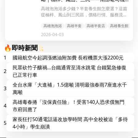
口袋名單
高雄泡泡浴多少錢？半套養生館怎麼選？這篇
從楠梓、鳳山到三民區，價格行情、服務流
程、避雷指南一次講清楚，2026 最新整理。
高雄泡泡浴
高雄半套
高雄半套店
高雄養生館
高
2026-04-03
🔥即時新聞
1
國籍航空今起調漲燃油附加費 長程機票大漲2200元
民眾砍竹子釀禍…台鐵通霄至清水跳電 台鐵緊急修復
2
已正常行車
全台水庫「大進補」1.5億噸 清明最強春雨7座進水千
3
萬噸
高雄毒春捲「沒保責任險」！受害140人恐求償無門
4
市府回應了
家長狂打50通電話逼改放學時間 高中全校被迫「多待
5
4小時」學生崩潰