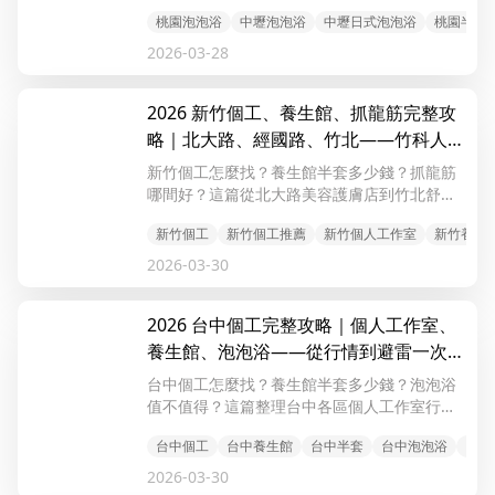
楚，2026 最新整理。
桃園泡泡浴
中壢泡泡浴
中壢日式泡泡浴
桃園半套
2026-03-28
2026 新竹個工、養生館、抓龍筋完整攻
略｜北大路、經國路、竹北——竹科人下
班後的真實選擇
新竹個工怎麼找？養生館半套多少錢？抓龍筋
哪間好？這篇從北大路美容護膚店到竹北舒壓
會館，價格、流程、避雷全部講清楚。
新竹個工
新竹個工推薦
新竹個人工作室
新竹養生
2026-03-30
2026 台中個工完整攻略｜個人工作室、
養生館、泡泡浴——從行情到避雷一次搞
懂
台中個工怎麼找？養生館半套多少錢？泡泡浴
值不值得？這篇整理台中各區個人工作室行
情、養生館價格、避雷指南，從西屯到豐原全
台中個工
台中養生館
台中半套
台中泡泡浴
台中
覆蓋，新手看完直接出發。
2026-03-30