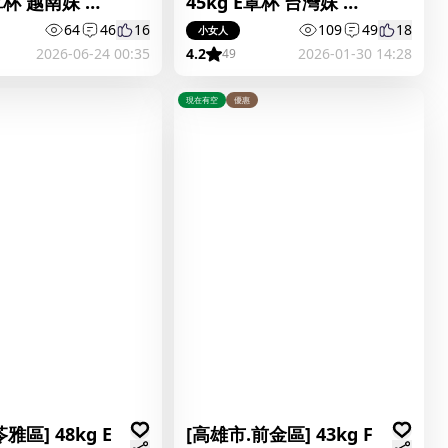
D罩杯 越南妹 小
45kg E罩杯 台灣妹 鍋
包肉
64
46
16
109
49
18
小女人
2026-06-24 00:35
4.2
2026-01-30 14:28
49
現在有空
優惠
雅區] 48kg E
[高雄市.前金區] 43kg F