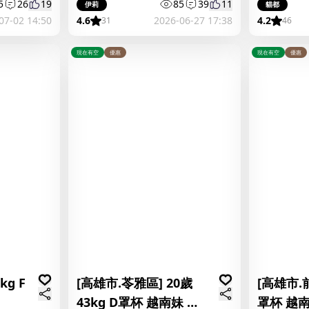
甜
5
26
19
85
39
11
伊莉
貓都
07-02 14:50
4.6
2026-06-27 17:38
4.2
31
46
現在有空
優惠
現在有空
優惠
kg F
[高雄市.苓雅區] 20歲
[高雄市.前
43kg D罩杯 越南妹 權
罩杯 越