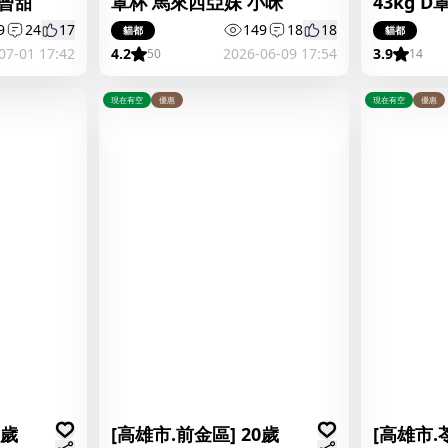
 曾甜
罩杯 馬來西亞妹 小咪
43kg 
櫻
9
24
17
149
18
18
貓都
貓都
07-01 17:42
4.2
2026-06-09 17:54
3.9
50
14
現在有空
優惠
現在有空
優惠
2歲
[高雄市.前金區] 20歲
[高雄市.苓