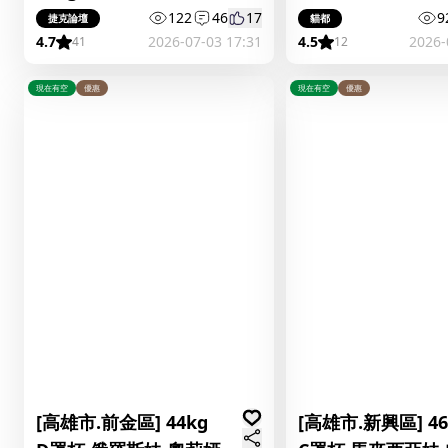
妹 夏芝
122
46
17
9
捷克論壇
貓都
4.7
2026-07-03 17:31
4.5
2026-
41
12
現在有空
優惠
現在有空
優惠
[高雄市.前金區] 44kg
[高雄市.新興區] 46