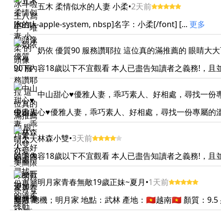
五木 柔情似水的人妻 小柔
•
2天前
[font=-apple-system, nbsp]名字：小柔[/font] [...
更多
奶依 優質90 服務讚耶拉 這位真的滿推薦的 眼睛大
以下內容18歲以下不宜觀看 本人已盡告知讀者之義務!，且並
中山甜心♥️優雅人妻，乖巧素人、好相處，尋找一
中山甜心♥️優雅人妻，乖巧素人、好相處，尋找一份專屬的溫柔悸動
林森小雙
•
3天前
以下內容18歲以下不宜觀看 本人已盡告知讀者之義務!，且並
明月家青春無敵19歲正妹~夏月
•
1天前
夏月 總機；明月家 地點：武林 產地：🇻🇳越南🇻🇳 顏質：9.5 