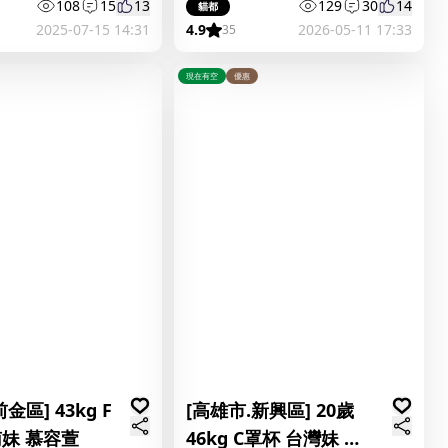
樂絲
108
15
13
129
30
14
貓都
2025-07-15 14:31
4.9
2026-05-11 17:33
35
現在有空
優惠
金區] 43kg F
[高雄市.新興區] 20歲
南妹 慕容萱
46kg C罩杯 台灣妹 小