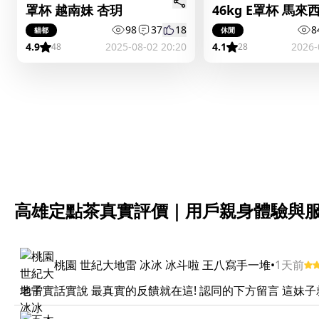
罩杯 越南妹 杏玥
46kg E罩杯 馬來
妹 安啾拉
98
37
18
8
貓都
休閒
4.9
2025-08-02 20:20
4.1
2026-
48
28
高雄定點茶真實評價｜用戶親身體驗與
桃園 世紀大地雷 冰冰 冰斗啦 王八寫手一堆
•
1天前
老子實話實說 最真實的反饋就在這! 認同的下方留言 這妹子就