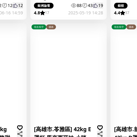
喜原
2
12
12
88
43
19
歐洲論壇
貓都
06-16 14:59
4.8
2025-05-19 14:28
4.4
17
37
現在有空
優惠
現在有空
優惠
kg
[高雄市.苓雅區] 42kg E
[高雄市.