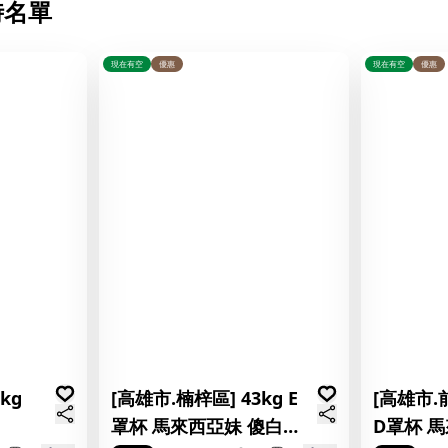
時名單
現在有空
優惠
現在有空
優惠
kg
[高雄市.楠梓區] 43kg E
[高雄市.前
罩杯 馬來西亞妹 傻白
D罩杯 