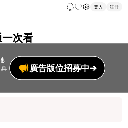
登入
註冊
通一次看
地
廣告版位招募中
➔
、真