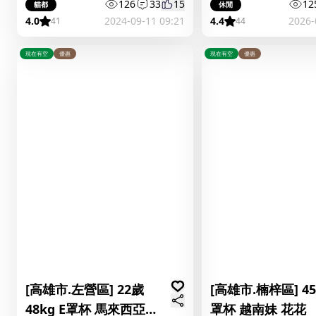
126
33
15
12
貓都
休閒
4.0
2024-09-11 09:21
4.4
2026-
41
44
現在有空
優惠
現在有空
優惠
[高雄市.左營區] 22歲
[高雄市.楠梓區] 45
48kg E罩杯 馬來西亞
罩杯 越南妹 花花