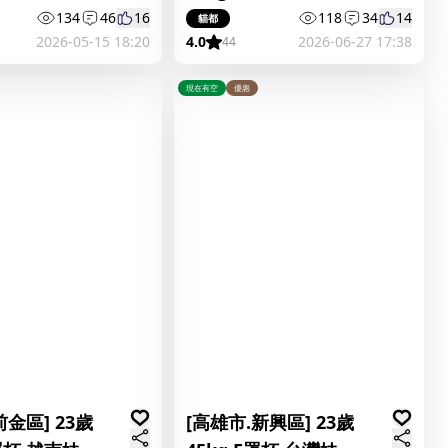
荳荳
134
46
16
118
34
14
貓都
2026-05-15 18:20
4.0
2026-06-27 17:38
44
現在有空
優惠
前金區] 23歲
[高雄市.新興區] 23歲