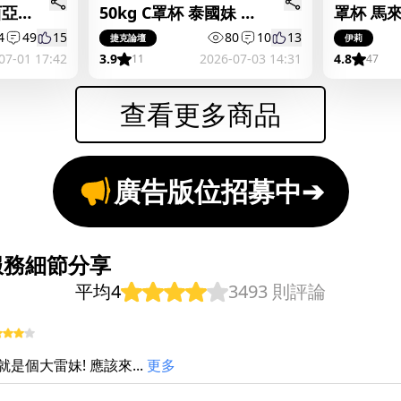
西亞
50kg C罩杯 泰國妹 茉
罩杯 馬
茉
4
49
15
80
10
13
捷克論壇
伊莉
07-01 17:42
3.9
2026-07-03 14:31
4.8
11
47
查看更多商品
廣告版位招募中
➔
服務細節分享
平均4
3493 則評論
是個大雷妹! 應該來...
更多