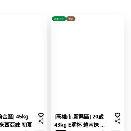
現在有空
優惠
金區] 45kg
[高雄市.新興區] 20歲
馬來西亞妹 初夏
43kg E罩杯 越南妹 桃