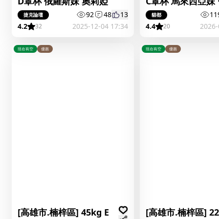
D罩杯 俄羅斯妹 奧莉婭
C罩杯 馬來西亞妹
92
48
13
11
捷克論壇
貓都
4.2
2025-12-04 17:34
4.4
2026-
32
20
現在有空
優惠
現在有空
優惠
[高雄市.楠梓區] 45kg E
[高雄市.楠梓區] 2