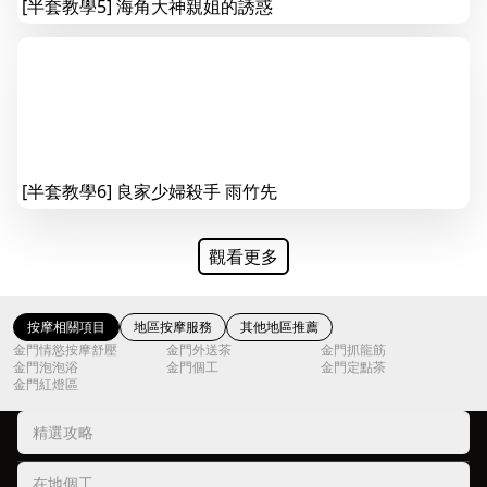
[半套教學5] 海角大神親姐的誘惑
[半套教學6] 良家少婦殺手 雨竹先
觀看更多
按摩相關項目
地區按摩服務
其他地區推薦
金門情慾按摩舒壓
金門外送茶
金門抓龍筋
金門泡泡浴
金門個工
金門定點茶
金門紅燈區
精選攻略
在地個工