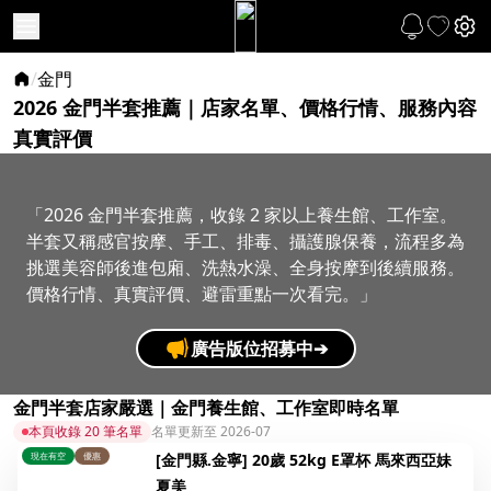
/
金門
2026 金門半套推薦｜店家名單、價格行情、服務內容
真實評價
「2026 金門半套推薦，收錄 2 家以上養生館、工作室。
半套又稱感官按摩、手工、排毒、攝護腺保養，流程多為
挑選美容師後進包廂、洗熱水澡、全身按摩到後續服務。
價格行情、真實評價、避雷重點一次看完。」
廣告版位招募中
➔
金門半套店家嚴選｜金門養生館、工作室即時名單
本頁收錄 20 筆名單
名單更新至 2026-07
現在有空
優惠
[金門縣.金寧] 20歲 52kg E罩杯 馬來西亞妹
夏美