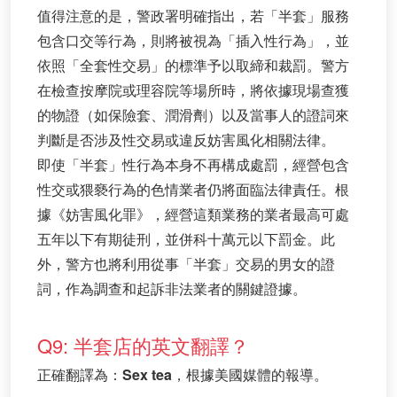
值得注意的是，警政署明確指出，若「半套」服務
包含口交等行為，則將被視為「插入性行為」，並
依照「全套性交易」的標準予以取締和裁罰。警方
在檢查按摩院或理容院等場所時，將依據現場查獲
的物證（如保險套、潤滑劑）以及當事人的證詞來
判斷是否涉及性交易或違反妨害風化相關法律。
即使「半套」性行為本身不再構成處罰，經營包含
性交或猥褻行為的色情業者仍將面臨法律責任。根
據《妨害風化罪》，經營這類業務的業者最高可處
五年以下有期徒刑，並併科十萬元以下罰金。此
外，警方也將利用從事「半套」交易的男女的證
詞，作為調查和起訴非法業者的關鍵證據。
Q9: 半套店的英文翻譯？
正確翻譯為：
Sex tea
，根據美國媒體的報導。