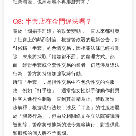
社會環境，也漸漸地不再那麼封閉了。
Q8: 半套店在金門違法嗎？
關於「罰娼不罰嫖」的政策變動，一直以來都引發
了社會上的熱烈討論。根據警政署的最新公告，針
對俗稱「半套」的色情交易，因相關法條已經被刪
除，未來將採取「娼嫖都不罰」的處理方式。然
而，經營半套或全套性交易的業者，仍然涉及違法
行為，警方將持續加強取締行動。
所謂「半套」，是指性交易中不包含性交的性服
務，例如「打手槍」，通常指女性以手部動作對男
性客人進行性刺激，直到其射精為止。警政署進一
步解釋，根據現行法規，涉及「半套」的性服務屬
於「猥褻行為」，但由於相關條文在立法院審議時
被刪除，警察將根據新的法令規範執行，對提供此
類服務的個人將不予處罰。