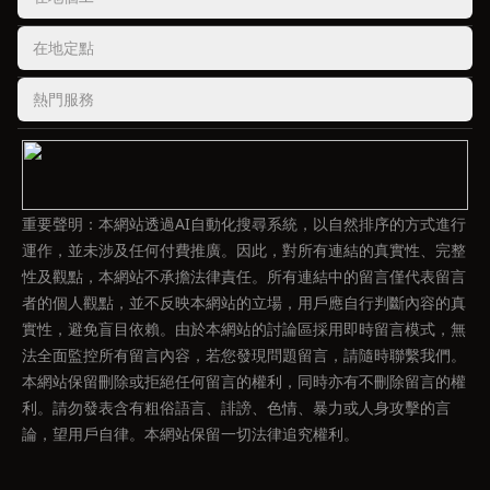
在地定點
熱門服務
重要聲明：本網站透過AI自動化搜尋系統，以自然排序的方式進行
運作，並未涉及任何付費推廣。因此，對所有連結的真實性、完整
性及觀點，本網站不承擔法律責任。所有連結中的留言僅代表留言
者的個人觀點，並不反映本網站的立場，用戶應自行判斷內容的真
實性，避免盲目依賴。由於本網站的討論區採用即時留言模式，無
法全面監控所有留言內容，若您發現問題留言，請隨時聯繫我們。
本網站保留刪除或拒絕任何留言的權利，同時亦有不刪除留言的權
利。請勿發表含有粗俗語言、誹謗、色情、暴力或人身攻擊的言
論，望用戶自律。本網站保留一切法律追究權利。