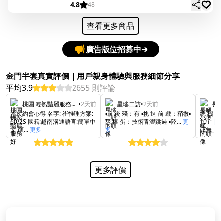
4.8
48
查看更多商品
廣告版位招募中
➔
金門半套真實評價｜用戶親身體驗與服務細節分享
平均3.9
2655 則評論
桃園 輕熟豔麗服務好 崔惟理
•
2天前
星瑤二訪
•
2天前
長
本次約會心得 名字: 崔惟理方案:
▪️前 後 殘：有 ▪️挑 逗 前 戲：稍微▪️
總 機 
60/2S 國籍:越南溝通語言:簡單中
舔 棒 蛋：技術青澀跳過 ▪️陸...
更
10） 
文 顏...
更多
多
或無」☯
更多評價