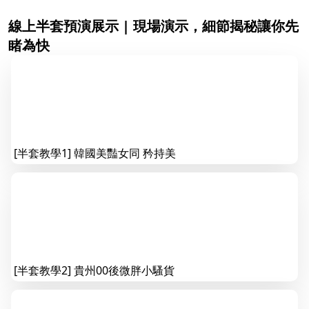
線上半套預演展示 | 現場演示，細節揭秘讓你先
睹為快
[半套教學1] 韓國美豔女同 矜持美
[半套教學2] 貴州00後微胖小騷貨