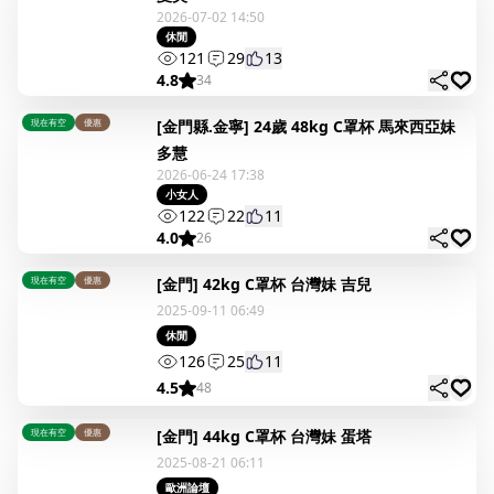
2026-07-02 14:50
休閒
121
29
13
4.8
34
現在有空
優惠
[金門縣.金寧] 24歲 48kg C罩杯 馬來西亞妹
多慧
2026-06-24 17:38
小女人
122
22
11
4.0
26
現在有空
優惠
[金門] 42kg C罩杯 台灣妹 吉兒
2025-09-11 06:49
休閒
126
25
11
4.5
48
現在有空
優惠
[金門] 44kg C罩杯 台灣妹 蛋塔
2025-08-21 06:11
歐洲論壇