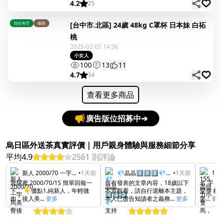
4.2
25
現在有空
優惠
[台中市.北區] 24歲 48kg C罩杯 日本妹 白祏
桃
2025-02-05 14:36
小女人
100
13
11
4.7
34
查看更多商品
廣告版位招募中
➔
烏日區外送茶真實評價｜用戶親身體驗與服務細節分享
平均4.9
2561 則評論
新人 2000/70 一字馬美臀後入，甜甜奶音中文通 波羅蜜
•
1天前
💎晶晶3️⃣3️⃣3️⃣💎支持台灣本土
•
1天前
波羅蜜 2000/70/1S 簡單回報一
所有發表的文章內容，18歲以下
名 字：
下。 👇優點1.純新人，年輕微
不宜觀看，請自行退離本主題，
愛身 材：
肉，後入美...
更多
本人已盡告知讀者之義務...
更多
美...
更