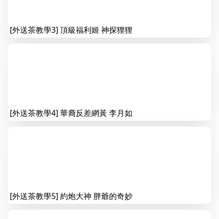
[外送茶教學3] 頂級福利姬 神探狸狸
[外送茶教學4] 華裔反差網黃 李月如
[外送茶教學5] 約炮大神 胖爺的奇妙