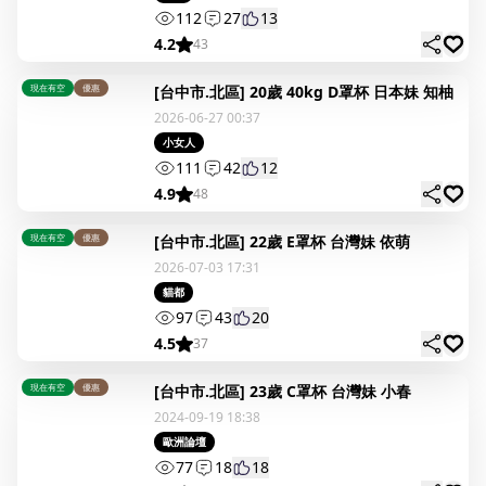
112
27
13
4.2
43
現在有空
優惠
[台中市.北區] 20歲 40kg D罩杯 日本妹 知柚
2026-06-27 00:37
小女人
111
42
12
4.9
48
現在有空
優惠
[台中市.北區] 22歲 E罩杯 台灣妹 依萌
2026-07-03 17:31
貓都
97
43
20
4.5
37
現在有空
優惠
[台中市.北區] 23歲 C罩杯 台灣妹 小春
2024-09-19 18:38
歐洲論壇
77
18
18