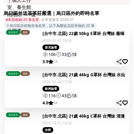
烏日區外送茶茶莊嚴選｜烏日區外約即時名單
本頁收錄 20 筆名單
名單更新至 2026-07
烏日區目前無在地名單，以下為鄰近北區等地的 20 筆
現在有空
優惠
[台中市.北區] 22歲 50kg E罩杯 台灣妹 薇晞
2025-02-02 18:50
捷克論壇
106
33
18
3.9
14
現在有空
優惠
[台中市.北區] 21歲 46kg G罩杯 台灣妹 水仙
2026-02-04 17:28
歐洲論壇
116
43
18
4.0
44
現在有空
優惠
[台中市.北區] 21歲 40kg C罩杯 台灣妹 清漫
2025-10-11 14:32
休閒