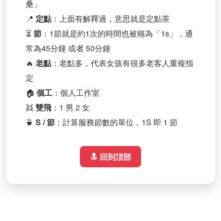
桑」
📍
定點
：上面有解釋過，意思就是定點茶
⏳
節
：1節就是約1次的時間也被稱為「1s」，通
常為45分鐘 或者 50分鐘
🔥
老點
：老點多，代表女孩有很多老客人重複指
定
🏠
個工
：個人工作室
👯
雙飛
：1 男 2 女
🍵
S / 節
：計算服務節數的單位，1S 即 1 節
🔝 回到頂部