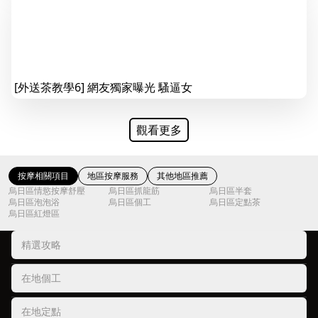
[外送茶教學6] 網友獨家曝光 騷逼女
觀看更多
按摩相關項目
地區按摩服務
其他地區推薦
烏日區情慾按摩舒壓
烏日區抓龍筋
烏日區半套
烏日區泡泡浴
烏日區個工
烏日區定點茶
烏日區紅燈區
精選攻略
在地個工
在地定點