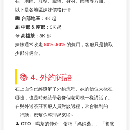
在：地區、服務、臉蛋、身材、國籍等方面。
以下是各地區妹妹價格行情
🏙
台部地區
：4K 起
🌆
中部 & 南部
：3K 起
💎
高檔茶
：8K 起
妹妹通常收走
80%~90%
的費用，客服只是抽取
少部分佣金。
📚 4. 外約術語
在上面你已經瞭解了外約流程、妹的價位大概在
哪邊，也是時候該學著像個老司機一樣講話了。
在與外送茶莊客服人員對談過程，常會聽到的
「行話」都幫你整理起來啦~
👤
GTO
：喝茶的仲介，俗稱「媽媽桑」、「爸爸